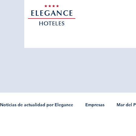
Noticias de actualidad por Elegance
Empresas
Mar del P
Promociones-Tandil
Promociones-TresArroyos
Tres