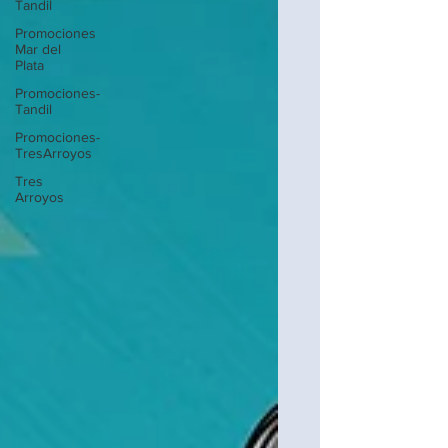
Tandil
Promociones
Mar del
Plata
Promociones-
Tandil
Promociones-
TresArroyos
Tres
Arroyos