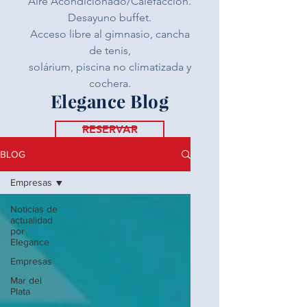
Aire Acondicionado/Calefacción.
Desayuno buffet.
Acceso libre al gimnasio, cancha
de tenis,
solárium, piscina no climatizada y
cochera.
Elegance Blog
RESERVAR
BLOG
Empresas
Noticias de
actualidad
por
Elegance
Empresas
Mar del
Plata