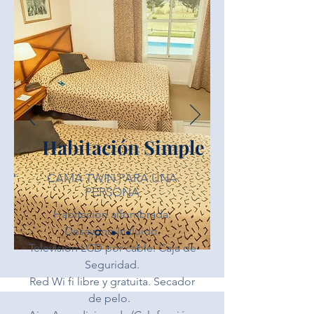
Habitación Simple
CAMA TWIN PARA UNA
PERSONA
Habitación alfombrada.
Desayuno Incluido.
Televisión LCD por cable. Caja de
Seguridad.
Red Wi fi libre y gratuita. Secador
de pelo.