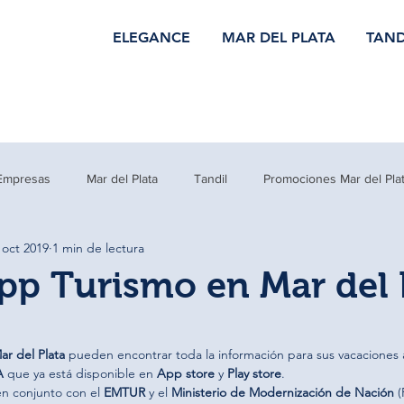
ELEGANCE
MAR DEL PLATA
TAND
Empresas
Mar del Plata
Tandil
Promociones Mar del Pla
 oct 2019
1 min de lectura
s Arroyos
p Turismo en Mar del 
ar del Plata
 pueden encontrar toda la información para sus vacaciones a
A
 que ya está disponible en 
App store
 y 
Play store
.
en conjunto con el 
EMTUR
 y el 
Ministerio de Modernización de Nación
 