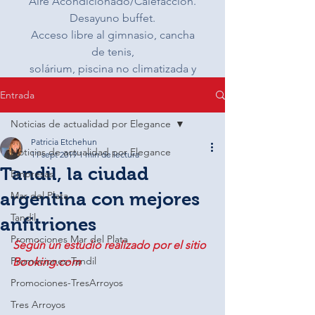
Aire Acondicionado/Calefacción.
Desayuno buffet.
Acceso libre al gimnasio, cancha
de tenis,
solárium, piscina no climatizada y
cochera.
Entrada
Noticias de actualidad por Elegance
RESERVAR
Patricia Etchehun
Noticias de actualidad por Elegance
11 sept 2019
1 min de lectura
Tandil, la ciudad
Empresas
argentina con mejores
Mar del Plata
Tandil
anfitriones
Promociones Mar del Plata
Según un estudio realizado por el sitio 
Promociones-Tandil
Booking.com
Promociones-TresArroyos
Tres Arroyos