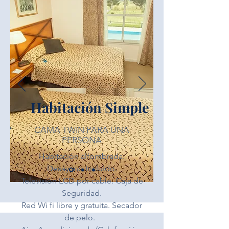
Habitación Simple
CAMA TWIN PARA UNA
PERSONA
Habitación alfombrada.
Desayuno Incluido.
Televisión LCD por cable. Caja de
Seguridad.
Red Wi fi libre y gratuita. Secador
de pelo.